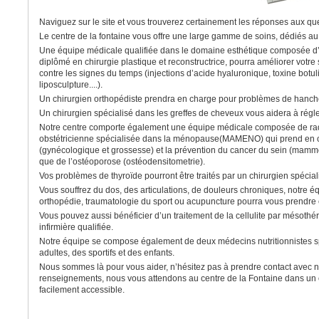
Naviguez sur le site et vous trouverez certainement les réponses aux qu
Le centre de la fontaine vous offre une large gamme de soins, dédiés au c
Une équipe médicale qualifiée dans le domaine esthétique composée d’
diplômé en chirurgie plastique et reconstructrice, pourra améliorer votre 
contre les signes du temps (injections d’acide hyaluronique, toxine bot
liposculpture....).
Un chirurgien orthopédiste prendra en charge pour problèmes de hanch
Un chirurgien spécialisé dans les greffes de cheveux vous aidera à régl
Notre centre comporte également une équipe médicale composée de ra
obstétricienne spécialisée dans la ménopause(MAMENO) qui prend en c
(gynécologique et grossesse) et la prévention du cancer du sein (mamm
que de l’ostéoporose (ostéodensitometrie).
Vos problèmes de thyroïde pourront être traités par un chirurgien spécial
Vous souffrez du dos, des articulations, de douleurs chroniques, notre 
orthopédie, traumatologie du sport ou acupuncture pourra vous prendre
Vous pouvez aussi bénéficier d’un traitement de la cellulite par mésothé
infirmière qualifiée.
Notre équipe se compose également de deux médecins nutritionnistes sp
adultes, des sportifs et des enfants.
Nous sommes là pour vous aider, n’hésitez pas à prendre contact avec 
renseignements, nous vous attendons au centre de la Fontaine dans un c
facilement accessible.